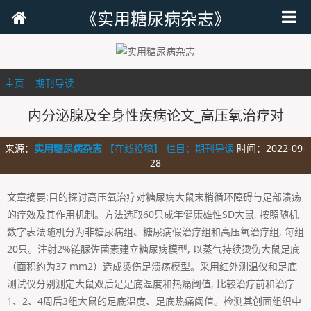
《实用糖尿病杂志》
主页
>
期刊导读
>
内分泌腺及全身性疾病论文_高压氧治疗对
来源：
实用糖尿病杂志
【在线投稿】 栏目：
期刊导读
时间：2022-09-
28
文章摘要:目的探讨高压氧治疗对糖尿病大鼠末梢循环障碍与足部溃疡
的疗效及其作用机制。方法选取60只成年健康雄性SD大鼠, 按照随机
数字表法随机分为非糖尿病组、糖尿病假治疗组和高压氧治疗组, 每组
20只。注射2%链脲佐菌素建立糖尿病模型, 以蒸气持续烫伤大鼠足底
（面积约为37 mm2）造成烫伤足溃疡模型。采用红外测温仪和足底
测试仪分别测定大鼠双后足足底温度和热痛阈值, 比较治疗前和治疗
1、2、4周后3组大鼠的足底温度、足底热痛阈值。检测其创面组织中